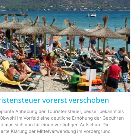
istensteuer vorerst verschoben
eplante Anhebung der Touristensteuer, besser bekannt als
. Obwohl im Vorfeld eine deutliche Erhöhung der Gebühren
ed man sich nun für einen vorläufigen Aufschub. Die
lierte Klärung der Mittelverwendung im Vordergrund