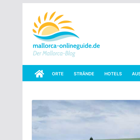
Skip
to
content
ORTE
STRÄNDE
HOTELS
AU