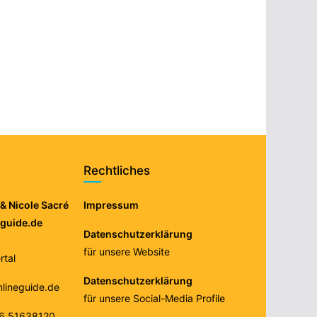
Rechtliches
& Nicole Sacré
Impressum
eguide.de
Datenschutzerklärung
für unsere Website
tal
Datenschutzerklärung
nlineguide.de
für unsere Social-Media Profile
76 51638120