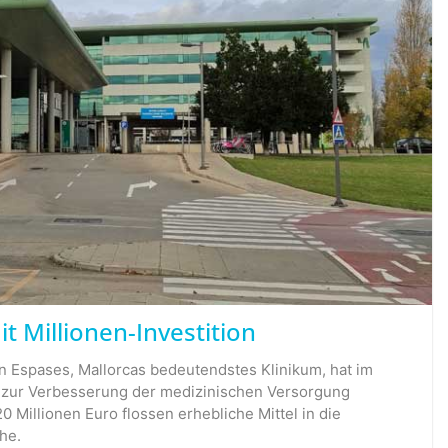
 Millionen-Investition
n Espases, Mallorcas bedeutendstes Klinikum, hat im
 zur Verbesserung der medizinischen Versorgung
0 Millionen Euro flossen erhebliche Mittel in die
he.