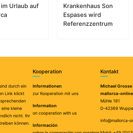
 im Urlaub auf
Krankenhaus Son
rca
Espases wird
Referenzzentrum
Kooperation
Kontakt
 sind durch ein
Informationen
Michael Grosse 
n Link klickt
zur Kooperation mit uns
mallorca-onlin
ntsprechenden
Mühle 181
Information
eine kleine
D-42369 Wupper
on cooperation with us
ndlich nicht. Ihr
info@mallorca-o
treiben können.
Información
sobre la cooperación con nosotros
Mobil: +49 (0)1