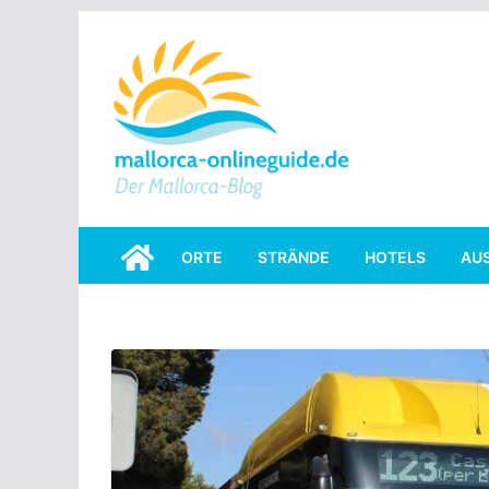
Skip
to
content
ORTE
STRÄNDE
HOTELS
AU