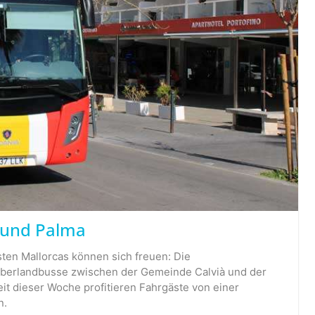
 und Palma
ten Mallorcas können sich freuen: Die
Überlandbusse zwischen der Gemeinde Calvià und der
eit dieser Woche profitieren Fahrgäste von einer
n.