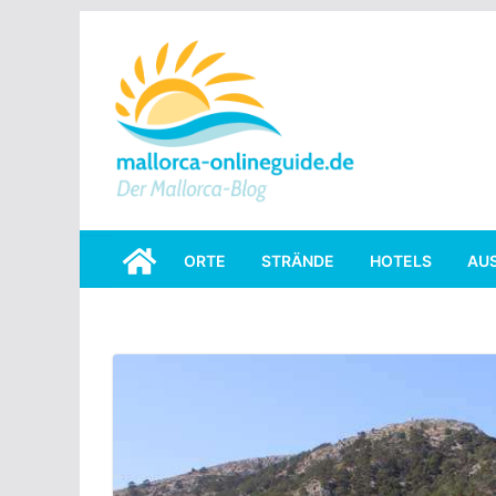
Skip
to
content
ORTE
STRÄNDE
HOTELS
AU