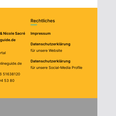
Rechtliches
& Nicole Sacré
Impressum
eguide.de
Datenschutzerklärung
für unsere Website
tal
Datenschutzerklärung
nlineguide.de
für unsere Social-Media Profile
76 51638120
94 53 80