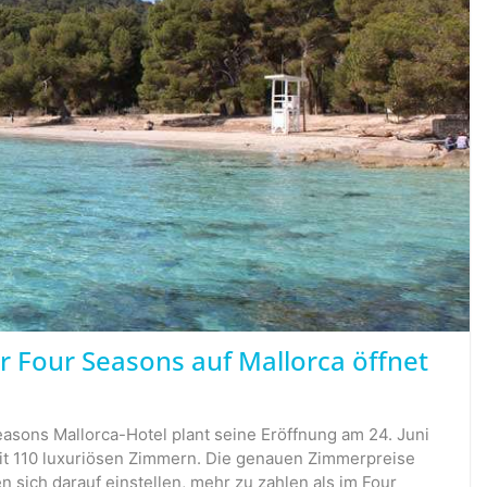
 Four Seasons auf Mallorca öffnet
asons Mallorca-Hotel plant seine Eröffnung am 24. Juni
it 110 luxuriösen Zimmern. Die genauen Zimmerpreise
n sich darauf einstellen, mehr zu zahlen als im Four