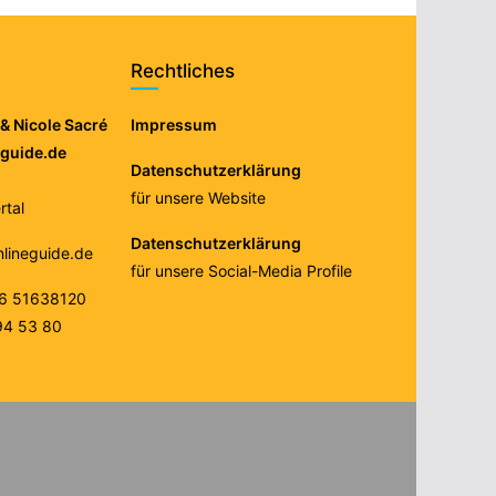
Rechtliches
& Nicole Sacré
Impressum
eguide.de
Datenschutzerklärung
für unsere Website
tal
Datenschutzerklärung
nlineguide.de
für unsere Social-Media Profile
76 51638120
94 53 80