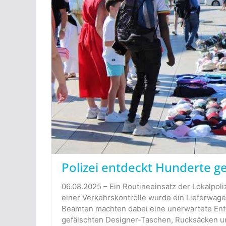
Polizei entdeckt Hunderte g
06.08.2025 – Ein Routineeinsatz der Lokalpoli
einer Verkehrskontrolle wurde ein Lieferwage
Beamten machten dabei eine unerwartete Ent
gefälschten Designer-Taschen, Rucksäcken u