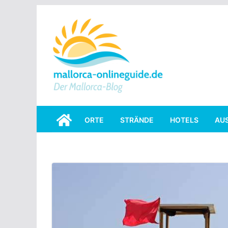
Skip
to
content
ORTE
STRÄNDE
HOTELS
AU