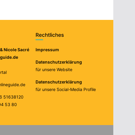
Rechtliches
& Nicole Sacré
Impressum
eguide.de
Datenschutzerklärung
für unsere Website
tal
Datenschutzerklärung
nlineguide.de
für unsere Social-Media Profile
76 51638120
94 53 80