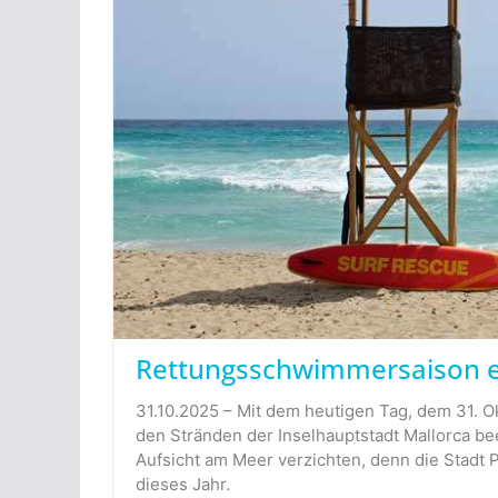
Rettungsschwimmersaison e
31.10.2025 – Mit dem heutigen Tag, dem 31. Ok
den Stränden der Inselhauptstadt Mallorca be
Aufsicht am Meer verzichten, denn die Stadt
dieses Jahr.