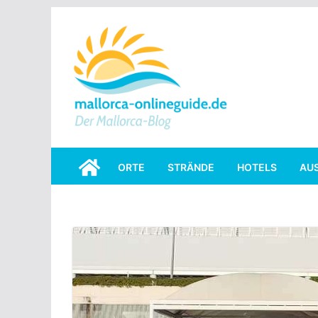
Skip
to
content
ORTE
STRÄNDE
HOTELS
AU