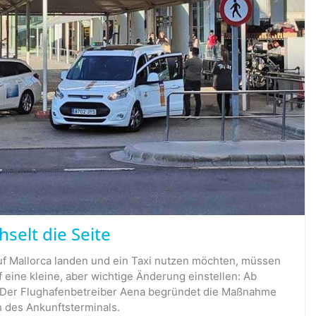
selt die Seite
uf Mallorca landen und ein Taxi nutzen möchten, müssen
 eine kleine, aber wichtige Änderung einstellen: Ab
gt. Der Flughafenbetreiber Aena begründet die Maßnahme
 des Ankunftsterminals.