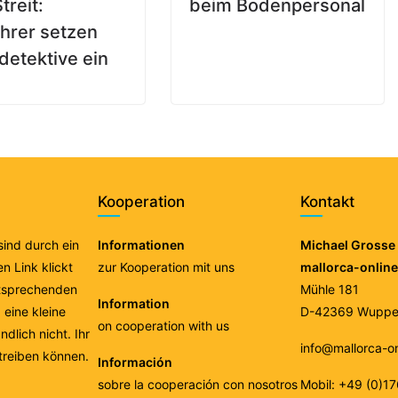
treit:
beim Bodenpersonal
ahrer setzen
detektive ein
Kooperation
Kontakt
 sind durch ein
Informationen
Michael Grosse 
n Link klickt
zur Kooperation mit uns
mallorca-onlin
ntsprechenden
Mühle 181
Information
eine kleine
D-42369 Wupper
on cooperation with us
ndlich nicht. Ihr
info@mallorca-o
treiben können.
Información
sobre la cooperación con nosotros
Mobil: +49 (0)1