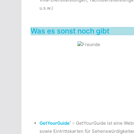
u.s.w.)
Was es sonst noch gibt
*
GetYourGuide
– GetYourGuide ist eine Websi
sowie Eintrittskarten für Sehenswürdigkeit