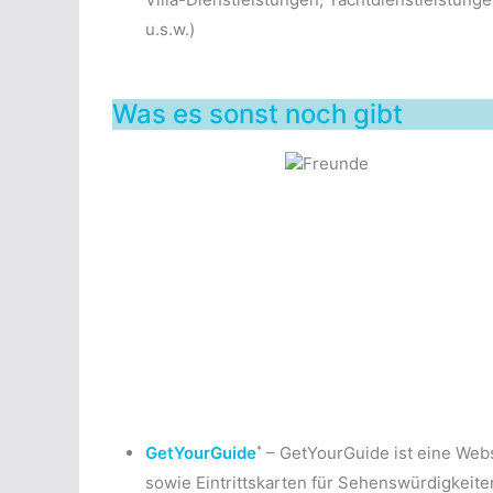
u.s.w.)
Was es sonst noch gibt
*
GetYourGuide
– GetYourGuide ist eine Websi
sowie Eintrittskarten für Sehenswürdigkeit