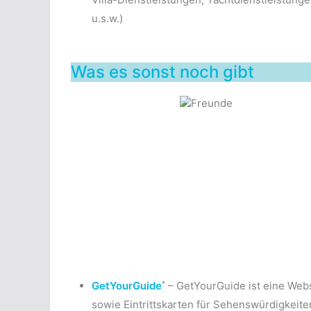
u.s.w.)
Was es sonst noch gibt
*
GetYourGuide
– GetYourGuide ist eine Websi
sowie Eintrittskarten für Sehenswürdigkeit