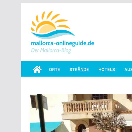
Skip
to
content
ORTE
STRÄNDE
HOTELS
AU