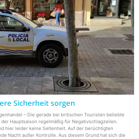
öhere Sicherheit sorgen
genhandel – Die gerade bei britischen Touristen beliebte
 der Hauptsaison regelmäßig für Negativschlagzeilen.
 hier leider keine Seltenheit. Auf der berüchtigten
jede Nacht außer Kontrolle. Aus diesem Grund hat sich die