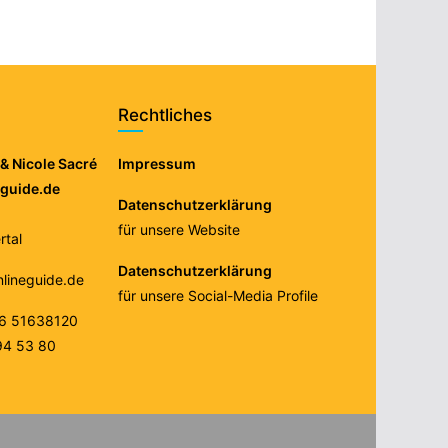
Rechtliches
& Nicole Sacré
Impressum
eguide.de
Datenschutzerklärung
für unsere Website
tal
Datenschutzerklärung
nlineguide.de
für unsere Social-Media Profile
76 51638120
94 53 80