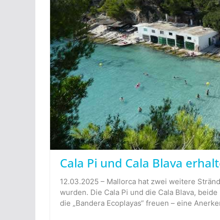
Cala Pi und Cala Blava erha
12.03.2025 – Mallorca hat zwei weitere Strände
wurden. Die Cala Pi und die Cala Blava, beid
die „Bandera Ecoplayas“ freuen – eine Anerk