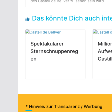
des Castell de Bellver zu sehen sein wird.
Das könnte Dich auch int
Spektakulärer
Milli
Sternschnuppenreg
Aufwe
en
Castil
* Hinweis zur Transparenz / Werbung