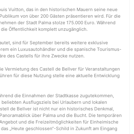
uis Vuitton, das in den historischen Mauern seine neue
Publikum von über 200 Gästen präsentieren wird. Für die
rnehmen der Stadt Palma stolze 175.000 Euro. Während
r die Öffentlichkeit komplett unzugänglich.
rlautet, sind für September bereits weitere exklusive
derem ein Luxusautohändler und die spanische Tourismus-
e des Castells für ihre Zwecke nutzen.
ie Vermietung des Castell de Bellver für Veranstaltungen
ühren für diese Nutzung stelle eine aktuelle Entwicklung
 Während die Einnahmen der Stadtkasse zugutekommen,
 beliebten Ausflugsziels bei Urlaubern und lokalen
ll de Bellver ist nicht nur ein historisches Denkmal,
Panoramablick über Palma und die Bucht. Die temporären
Angebot und die Freizeitmöglichkeiten für Einheimische
ft das „Heute geschlossen“-Schild in Zukunft am Eingang