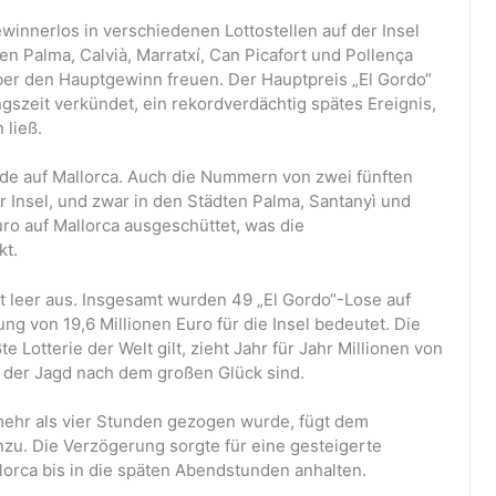
innerlos in verschiedenen Lottostellen auf der Insel
ten Palma, Calvià, Marratxí, Can Picafort und Pollença
ber den Hauptgewinn freuen. Der Hauptpreis „El Gordo“
gszeit verkündet, ein rekordverdächtig spätes Ereignis,
 ließ.
ude auf Mallorca. Auch die Nummern von zwei fünften
r Insel, und zwar in den Städten Palma, Santanyì und
ro auf Mallorca ausgeschüttet, was die
kt.
t leer aus. Insgesamt wurden 49 „El Gordo“-Lose auf
g von 19,6 Millionen Euro für die Insel bedeutet. Die
e Lotterie der Welt gilt, zieht Jahr für Jahr Millionen von
f der Jagd nach dem großen Glück sind.
mehr als vier Stunden gezogen wurde, fügt dem
nzu. Die Verzögerung sorgte für eine gesteigerte
lorca bis in die späten Abendstunden anhalten.