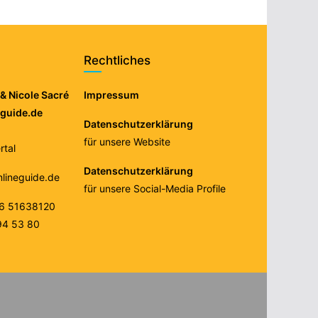
Rechtliches
& Nicole Sacré
Impressum
eguide.de
Datenschutzerklärung
für unsere Website
tal
Datenschutzerklärung
nlineguide.de
für unsere Social-Media Profile
76 51638120
94 53 80