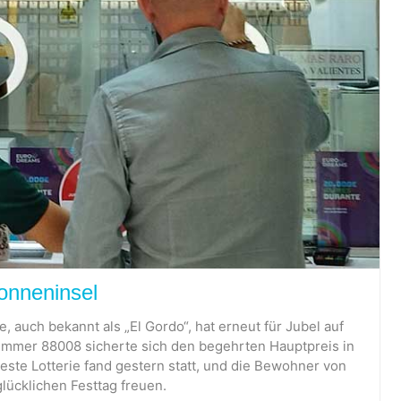
Sonneninsel
, auch bekannt als „El Gordo“, hat erneut für Jubel auf
nummer 88008 sicherte sich den begehrten Hauptpreis in
ste Lotterie fand gestern statt, und die Bewohner von
lücklichen Festtag freuen.