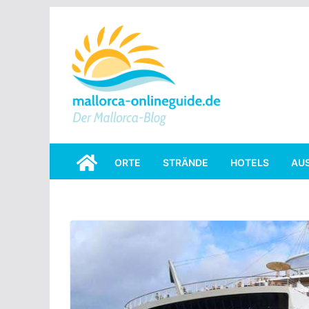
Skip
to
content
ORTE
STRÄNDE
HOTELS
AU