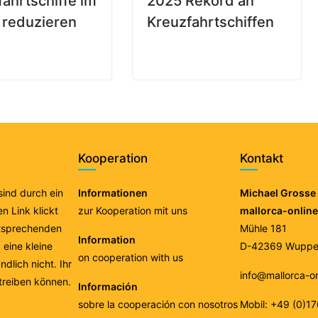
ahrtschiffe im
2025 Rekord an
 reduzieren
Kreuzfahrtschiffen
Kooperation
Kontakt
 sind durch ein
Informationen
Michael Grosse 
n Link klickt
zur Kooperation mit uns
mallorca-onlin
ntsprechenden
Mühle 181
Information
eine kleine
D-42369 Wupper
on cooperation with us
ndlich nicht. Ihr
info@mallorca-o
treiben können.
Información
sobre la cooperación con nosotros
Mobil: +49 (0)1