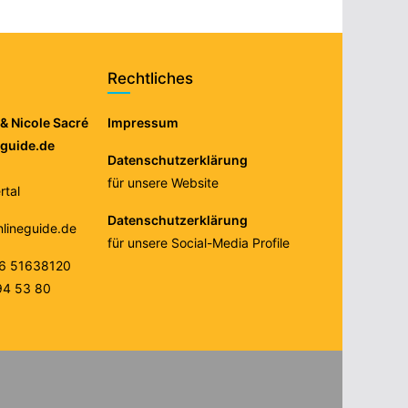
Rechtliches
& Nicole Sacré
Impressum
eguide.de
Datenschutzerklärung
für unsere Website
tal
Datenschutzerklärung
nlineguide.de
für unsere Social-Media Profile
76 51638120
94 53 80