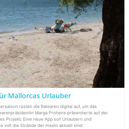
für Mallorcas Urlauber
saison rüsten die Balearen digital auf, um das
learenpräsidentin Marga Prohens präsentierte auf der
es Projekt: Eine neue App soll Urlaubern und
 voll die Strände der Inseln aktuell sind.