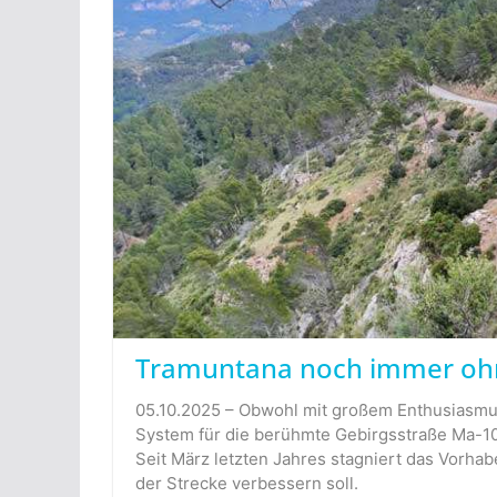
Tramuntana noch immer oh
05.10.2025 – Obwohl mit großem Enthusiasmu
System für die berühmte Gebirgsstraße Ma-10 
Seit März letzten Jahres stagniert das Vorhab
der Strecke verbessern soll.