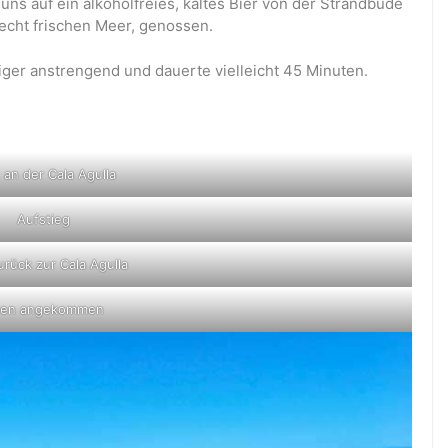
s auf ein alkoholfreies, kaltes Bier von der Strandbude
echt frischen Meer, genossen.
ger anstrengend und dauerte vielleicht 45 Minuten.
t an der Cala Agulla
Aufstieg
zurück zur Cala Agulla
en angekommen