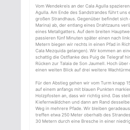
Vom Wendekreis an der Cala Agulla spazieren
Agulla. Am Ende des Sandstrandes führt uns e
großen Strandhaus. Gegenüber befindet sich e
Marina) ab, der entlang eines Drahtzauns verl
eines Metallgatters. Auf dem breiten Hauptwe
passieren fünf Minuten später einen nach li
Metern biegen wir rechts in einen Pfad in Ri
Cala Mezquida gelangen). Wir kommen an einem
schattig die Ostflanke des Puig de Telegraf hin
Rücken zur Talaia de Son Jaumell. Hoch über
einen weiten Blick auf drei weitere Wachtürm
Für den Abstieg gehen wir vom Turm knapp 1
auf einem anfangs mit blauen Punkten markiert
Holzpfosten an, dass wir richtig sind. Das stei
Kiefernwäldchen und dann am Rand desselben e
Weg in mehrere Pfade. Wir bleiben geradeau
treffen etwa 250 Meter oberhalb des Strande
30 Metern durch eine Bresche in einer niedr