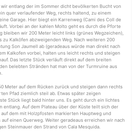
 wir entlang der im Sommer dicht bevölkerten Bucht von
in quer verlaufender Weg, rechts haltend, zu einem
ine Garage. Hier biegt ein Karrenweg (Cami des Coll de
äuft. Vorbei an der kahlen Molto geht es durch die Pforte
g bleiben wir 200 Meter leicht links (grünes Wegzeichen),
nks zu Kalköfen abzweigenden Weg. Nach weiteren 200
chtung Son Jaumell ab (geradeaus würde man direkt nach
 Kalkofen vorbei, halten uns leicht rechts und steigen
auf. Das letzte Stück verläuft direkt auf dem breiten
 den belebten Stränden hat man von der Turmruine aus
e.
50 Meter auf dem Rücken zurück und steigen dann rechts
en Pfad ziemlich steil ab. Etwas später zeigen
lste Stück liegt bald hinter uns. Es geht durch ein lichtes
ntlang. Auf dem Plateau über der Küste teilt sich der
s auf dem mit Holzpfosten markierten Hauptweg und
s auf einen Querweg. Weiter geradeaus erreichen wir nach
igen Steinmauer den Strand von Cala Mesquida.