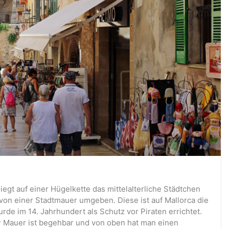
liegt auf einer Hügelkette das mittelalterliche Städtchen
 von einer Stadtmauer umgeben. Diese ist auf Mallorca die
de im 14. Jahrhundert als Schutz vor Piraten errichtet.
der Mauer ist begehbar und von oben hat man einen