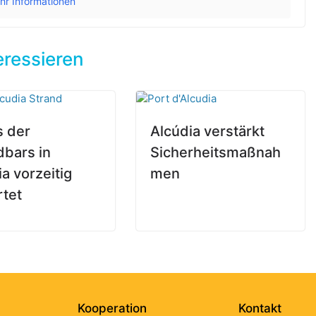
hr Informationen
eressieren
s der
Alcúdia verstärkt
dbars in
Sicherheitsmaßnah
a vorzeitig
men
rtet
Kooperation
Kontakt