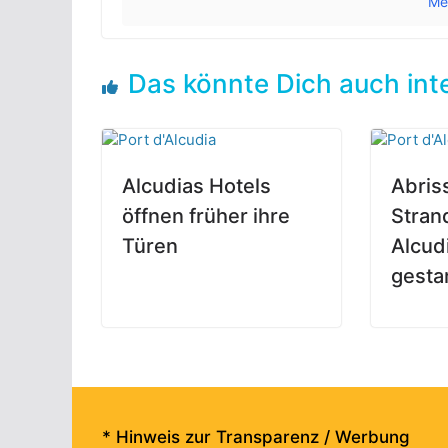
Me
Das könnte Dich auch int
Alcudias Hotels
Abris
öffnen früher ihre
Stran
Türen
Alcudi
gesta
* Hinweis zur Transparenz / Werbung