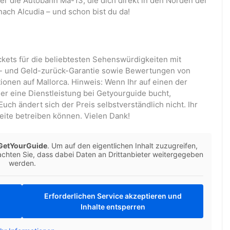
er die Autobahn Ma-13, die dich direkt in den Norden der
 nach Alcudia – und schon bist du da!
ckets für die beliebtesten Sehenswürdigkeiten mit
is- und Geld-zurück-Garantie sowie Bewertungen von
onen auf Mallorca. Hinweis: Wenn Ihr auf einen der
er eine Dienstleistung bei Getyourguide bucht,
uch ändert sich der Preis selbstverständlich nicht. Ihr
eite betreiben können. Vielen Dank!
GetYourGuide
. Um auf den eigentlichen Inhalt zuzugreifen,
beachten Sie, dass dabei Daten an Drittanbieter weitergegeben
werden.
Erforderlichen Service akzeptieren und
Inhalte entsperren