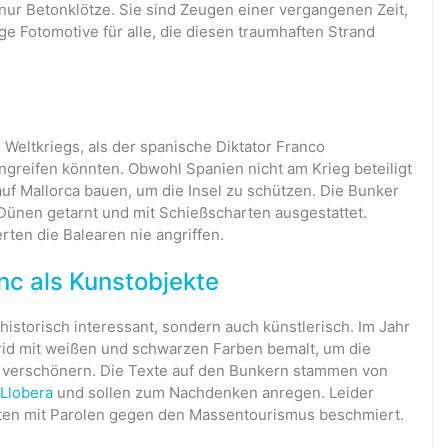
nur Betonklötze. Sie sind Zeugen einer vergangenen Zeit,
ge Fotomotive für alle, die diesen traumhaften Strand
Weltkriegs, als der spanische Diktator Franco
 angreifen könnten. Obwohl Spanien nicht am Krieg beteiligt
auf Mallorca bauen, um die Insel zu schützen. Die Bunker
Dünen getarnt und mit Schießscharten ausgestattet.
erten die Balearen nie angriffen.
nc als Kunstobjekte
historisch interessant, sondern auch künstlerisch. Im Jahr
rid mit weißen und schwarzen Farben bemalt, um die
verschönern. Die Texte auf den Bunkern stammen von
 Llobera
und sollen zum Nachdenken anregen. Leider
ten mit Parolen gegen den Massentourismus beschmiert.