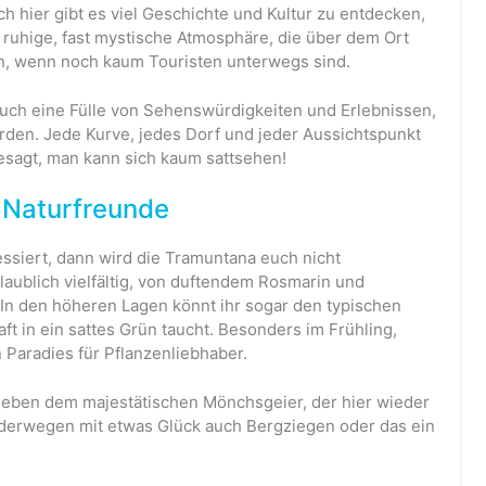
h hier gibt es viel Geschichte und Kultur zu entdecken,
e ruhige, fast mystische Atmosphäre, die über dem Ort
n, wenn noch kaum Touristen unterwegs sind.
euch eine Fülle von Sehenswürdigkeiten und Erlebnissen,
rden. Jede Kurve, jedes Dorf und jeder Aussichtspunkt
gesagt, man kann sich kaum sattsehen!
r Naturfreunde
essiert, dann wird die Tramuntana euch nicht
glaublich vielfältig, von duftendem Rosmarin und
 In den höheren Lagen könnt ihr sogar den typischen
t in ein sattes Grün taucht. Besonders im Frühling,
n Paradies für Pflanzenliebhaber.
 Neben dem majestätischen Mönchsgeier, der hier wieder
nderwegen mit etwas Glück auch Bergziegen oder das ein