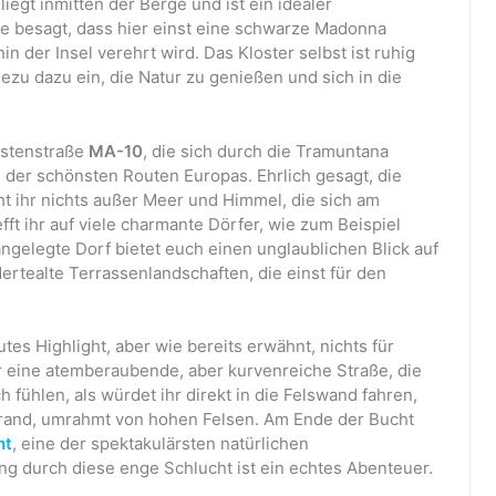
liegt inmitten der Berge und ist ein idealer
 besagt, dass hier einst eine schwarze Madonna
 der Insel verehrt wird. Das Kloster selbst ist ruhig
ezu dazu ein, die Natur zu genießen und sich in die
Küstenstraße
MA-10
, die sich durch die Tramuntana
e der schönsten Routen Europas. Ehrlich gesagt, die
ht ihr nichts außer Meer und Himmel, die sich am
fft ihr auf viele charmante Dörfer, wie zum Beispiel
angelegte Dorf bietet euch einen unglaublichen Blick auf
rtealte Terrassenlandschaften, die einst für den
lutes Highlight, aber wie bereits erwähnt, nichts für
 eine atemberaubende, aber kurvenreiche Straße, die
 fühlen, als würdet ihr direkt in die Felswand fahren,
strand, umrahmt von hohen Felsen. Am Ende der Bucht
ht
, eine der spektakulärsten natürlichen
g durch diese enge Schlucht ist ein echtes Abenteuer.