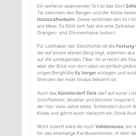
Ein weiterer spannender Ort ist das Dorf
Sóll
Tal zwischen den Bergen und der Küste besti
Holzstraßenbahn
. Diese verbindet den Ort 
ans Meer. Es fühlt sich fast wie eine Zeitreis
Orangen- und Zitronenhaine tuckert.
Für Liebhaber der Geschichte ist die
Festung 
die auf einem steilen Berg liegt, stammen aus
auf die umliegenden Täler. Ihr erreicht die 
aber der Blick von dort oben ist einfach phän
urigen Berghütte
Es Verger
einlegen und euch
Grenzen der Insel hinaus bekannt ist.
Auch das
Künstlerdorf Deià
darf auf eurer Lis
Schriftsteller, Musiker und Künstler inspirier
der hier viele Jahre lebte. Schlendert durch d
Küste und gönnt euch vielleicht ein Stück Ku
Nicht zuletzt wäre da noch
Valldemossa
, ein
für das ehemalige Kartäuserkloster, in dem d