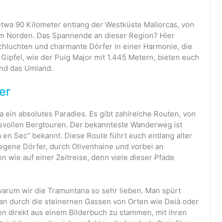
etwa 90 Kilometer entlang der Westküste Mallorcas, von
m Norden. Das Spannende an dieser Region? Hier
 Schluchten und charmante Dörfer in einer Harmonie, die
 Gipfel, wie der Puig Major mit 1.445 Metern, bieten euch
und das Umland.
er
a ein absolutes Paradies. Es gibt zahlreiche Routen, von
svollen Bergtouren. Der bekannteste Wanderweg ist
a en Sec“ bekannt. Diese Route führt euch entlang alter
egene Dörfer, durch Olivenhaine und vorbei an
en wie auf einer Zeitreise, denn viele dieser Pfade
 warum wir die Tramuntana so sehr lieben. Man spürt
n durch die steinernen Gassen von Orten wie Deià oder
n direkt aus einem Bilderbuch zu stammen, mit ihren