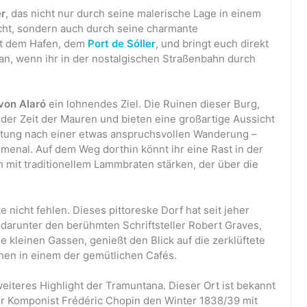
er
, das nicht nur durch seine malerische Lage in einem
cht, sondern auch durch seine charmante
mit dem Hafen, dem
Port de Sóller
, und bringt euch direkt
e an, wenn ihr in der nostalgischen Straßenbahn durch
von Alaró
ein lohnendes Ziel. Die Ruinen dieser Burg,
 der Zeit der Mauren und bieten eine großartige Aussicht
Festung nach einer etwas anspruchsvollen Wanderung –
omenal. Auf dem Weg dorthin könnt ihr eine Rast in der
 mit traditionellem Lammbraten stärken, der über die
te nicht fehlen. Dieses pittoreske Dorf hat seit jeher
t, darunter den berühmten Schriftsteller Robert Graves,
ie kleinen Gassen, genießt den Blick auf die zerklüftete
chen in einem der gemütlichen Cafés.
 weiteres Highlight der Tramuntana. Dieser Ort ist bekannt
er Komponist Frédéric Chopin den Winter 1838/39 mit