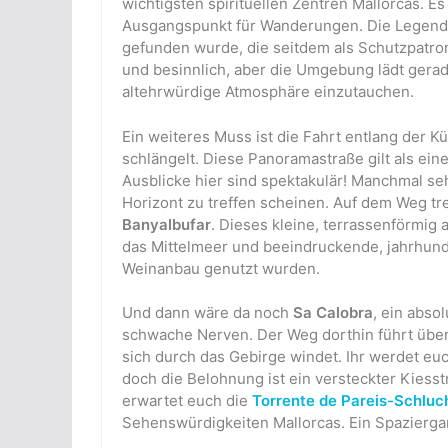
wichtigsten spirituellen Zentren Mallorcas. Es 
Ausgangspunkt für Wanderungen. Die Legende
gefunden wurde, die seitdem als Schutzpatronin
und besinnlich, aber die Umgebung lädt gerad
altehrwürdige Atmosphäre einzutauchen.
Ein weiteres Muss ist die Fahrt entlang der 
schlängelt. Diese Panoramastraße gilt als ein
Ausblicke hier sind spektakulär! Manchmal se
Horizont zu treffen scheinen. Auf dem Weg tre
Banyalbufar
. Dieses kleine, terrassenförmig 
das Mittelmeer und beeindruckende, jahrhunde
Weinanbau genutzt wurden.
Und dann wäre da noch
Sa Calobra
, ein abso
schwache Nerven. Der Weg dorthin führt über
sich durch das Gebirge windet. Ihr werdet euch
doch die Belohnung ist ein versteckter Kies
erwartet euch die
Torrente de Pareis-Schluc
Sehenswürdigkeiten Mallorcas. Ein Spaziergan