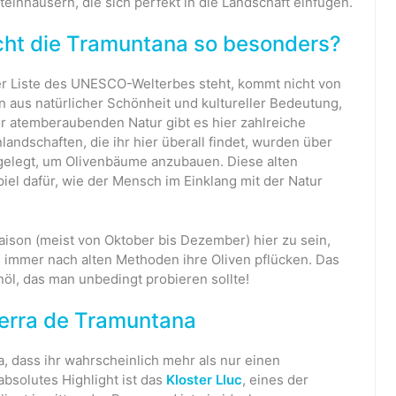
teinhäusern, die sich perfekt in die Landschaft einfügen.
t die Tramuntana so besonders?
der Liste des UNESCO-Welterbes steht, kommt nicht von
on aus natürlicher Schönheit und kultureller Bedeutung,
r atemberaubenden Natur gibt es hier zahlreiche
andschaften, die ihr hier überall findet, wurden über
elegt, um Olivenbäume anzubauen. Diese alten
el dafür, wie der Mensch im Einklang mit der Natur
aison (meist von Oktober bis Dezember) hier zu sein,
 immer nach alten Methoden ihre Oliven pflücken. Das
nöl, das man unbedingt probieren sollte!
Serra de Tramuntana
a, dass ihr wahrscheinlich mehr als nur einen
absolutes Highlight ist das
Kloster Lluc
, eines der